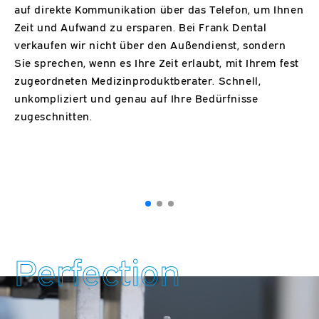
auf direkte Kommunikation über das Telefon, um Ihnen
s
Zeit und Aufwand zu ersparen. Bei Frank Dental
b
verkaufen wir nicht über den Außendienst, sondern
f
Sie sprechen, wenn es Ihre Zeit erlaubt, mit Ihrem fest
F
zugeordneten Medizinproduktberater. Schnell,
C
unkompliziert und genau auf Ihre Bedürfnisse
d
zugeschnitten.
a
e
s
g
Perfection