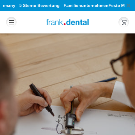
Direkt
Germany - 5 Sterne Bewertung - Familienunternehmen
Feste Medizinp
zum
Inhalt
Warenkorb