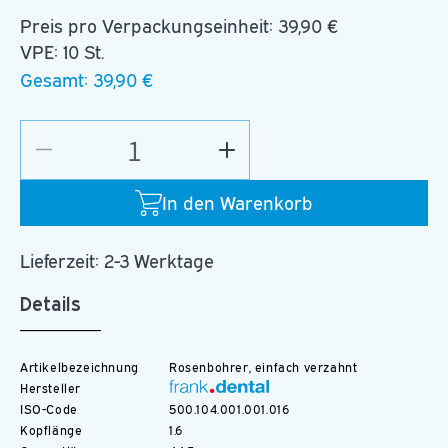
Preis pro Verpackungseinheit:
39,90 €
VPE: 10 St.
Gesamt:
39,90 €
Verringere
Erhöhe
die
die
Menge
Menge
In den Warenkorb
für
für
C.1.016.HP
C.1.016.HP
Lieferzeit: 2-3 Werktage
Details
Artikelbezeichnung
Rosenbohrer, einfach verzahnt
Hersteller
ISO-Code
500.104.001.001.016
Kopflänge
1.6