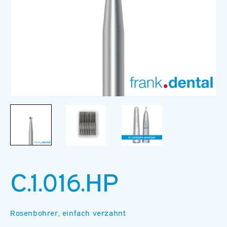
Medien
M
1
2
in
in
Modal
M
öffnen
ö
C.1.016.HP
Rosenbohrer, einfach verzahnt