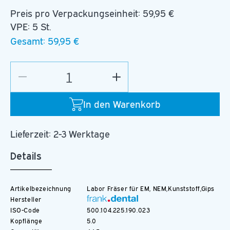
Preis pro Verpackungseinheit:
59,95 €
VPE: 5 St.
Gesamt:
59,95 €
Verringere
Erhöhe
die
die
Menge
Menge
In den Warenkorb
für
für
C.137K.104.023
C.137K.104.023
Lieferzeit: 2-3 Werktage
Details
Artikelbezeichnung
Labor Fräser für EM, NEM,Kunststoff,Gips
Hersteller
ISO-Code
500.104.225.190.023
Kopflänge
5.0