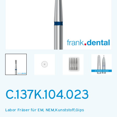
Medien
M
1
2
in
in
Modal
M
öffnen
ö
C.137K.104.023
Labor Fräser für EM, NEM,Kunststoff,Gips