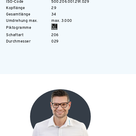
ISO-Code
500.206.001.291.029
Kopflänge
2.9
Gesamtlänge
34
Umdrehung max.
max. 3.000
Piktogramme
Schaftart
206
Durchmesser
029