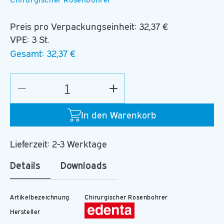
Preis pro Verpackungseinheit:
32,37 €
VPE: 3 St.
Gesamt:
32,37 €
Verringere
Erhöhe
die
die
Menge
Menge
In den Warenkorb
für
für
C.141.029.RAXL_E
C.141.029.RAXL_E
Lieferzeit: 2-3 Werktage
Details
Downloads
Artikelbezeichnung
Chirurgischer Rosenbohrer
Hersteller