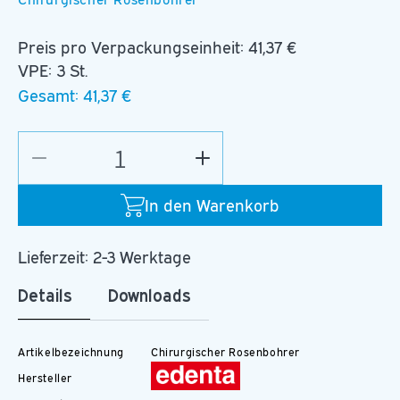
Preis pro Verpackungseinheit:
41,37 €
VPE: 3 St.
Gesamt:
41,37 €
Verringere
Erhöhe
die
die
Menge
Menge
In den Warenkorb
für
für
C.141A.031.RAXL_E
C.141A.031.RAXL_E
Lieferzeit: 2-3 Werktage
Details
Downloads
Artikelbezeichnung
Chirurgischer Rosenbohrer
Hersteller