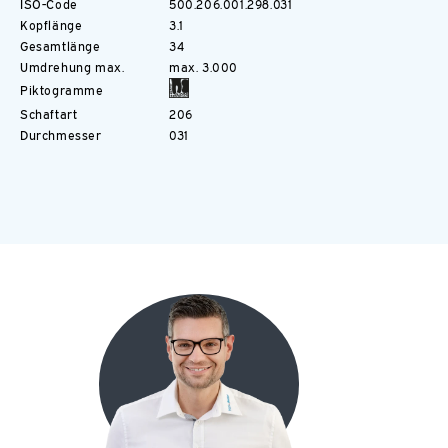
ISO-Code
500.206.001.298.031
Kopflänge
3.1
Gesamtlänge
34
Umdrehung max.
max. 3.000
Piktogramme
Schaftart
206
Durchmesser
031