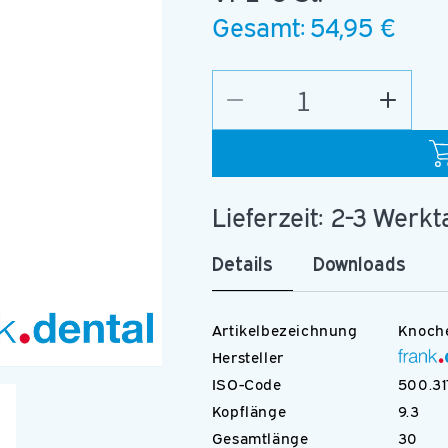
Gesamt:
54,95 €
Verringere
Erhöhe
die
die
Menge
Menge
für
für
C.151.015.FGXXL
C.151.
Lieferzeit: 2-3 Werk
Details
Downloads
Artikelbezeichnung
Knoch
Hersteller
Medien
ISO-Code
500.31
2
in
Kopflänge
9.3
Modal
öffnen
Gesamtlänge
30