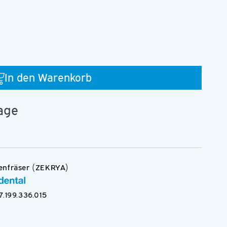
In den Warenkorb
015.FGXXL
tage
enfräser (ZEKRYA)
Medien
7.199.336.015
3
in
Modal
öffnen