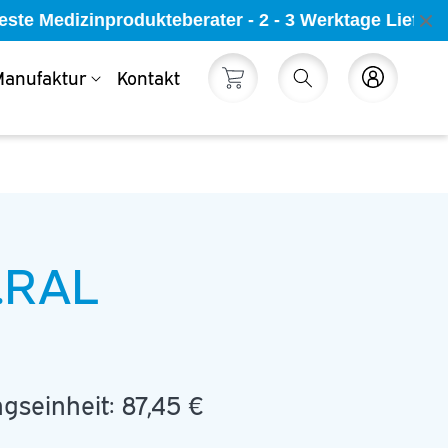
ste Medizinprodukteberater - 2 - 3 Werktage Lieferz
anufaktur
Kontakt
Warenkorb
Einloggen
6.RAL
gseinheit:
87,45 €