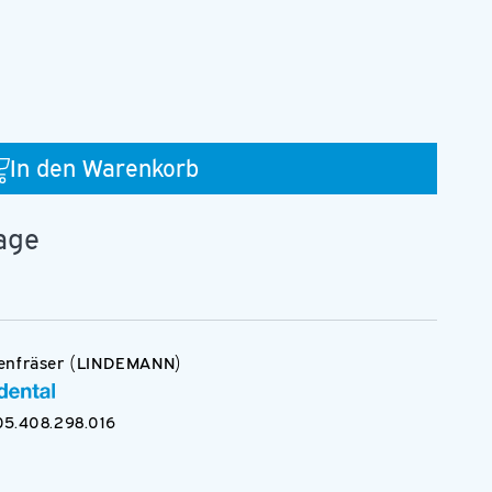
In den Warenkorb
.016.RAL
tage
enfräser (LINDEMANN)
Medien
5.408.298.016
3
in
Modal
öffnen