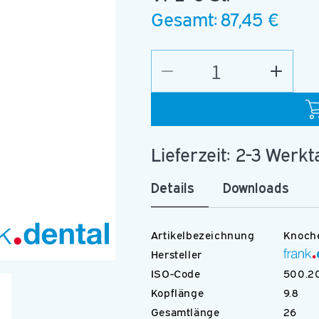
Gesamt:
87,45 €
Verringere
Erhöhe
die
die
Menge
Menge
für
für
C.162A.016.RAL
C.162A
Lieferzeit: 2-3 Werk
Details
Downloads
Artikelbezeichnung
Knoch
Hersteller
Medien
ISO-Code
500.20
2
in
Kopflänge
9.8
Modal
öffnen
Gesamtlänge
26