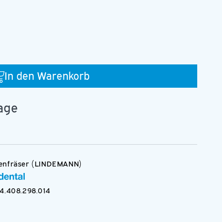
In den Warenkorb
.014.HP
tage
enfräser (LINDEMANN)
Medien
4.408.298.014
3
in
Modal
öffnen