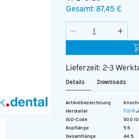
Gesamt:
87,45 €
Verringere
Erhöhe
die
die
Menge
Menge
für
für
C.163A.014.HP
C.163A
Lieferzeit: 2-3 Werk
Details
Downloads
Artikelbezeichnung
Knoch
Hersteller
Medien
ISO-Code
500.10
2
in
Kopflänge
5.5
Modal
öffnen
Gesamtlänge
44.5