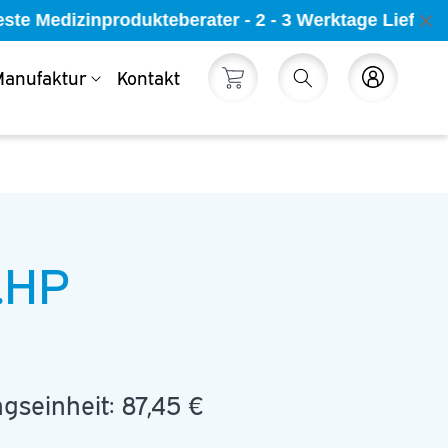
te Medizinprodukteberater - 2 - 3 Werktage Lieferz
anufaktur
Kontakt
Warenkorb
Einloggen
.HP
gseinheit:
87,45 €