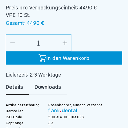
Preis pro Verpackungseinheit:
44,90 €
VPE: 10 St.
Gesamt:
44,90 €
Verringere
Erhöhe
die
die
Menge
Menge
In den Warenkorb
für
für
C.1S.023.FG
C.1S.023.FG
Lieferzeit: 2-3 Werktage
Details
Downloads
Artikelbezeichnung
Rosenbohrer, einfach verzahnt
Hersteller
ISO-Code
500.314.001.003.023
Kopflänge
2.3