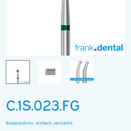
Medien
M
1
2
in
in
Modal
M
öffnen
ö
C.1S.023.FG
Rosenbohrer, einfach verzahnt