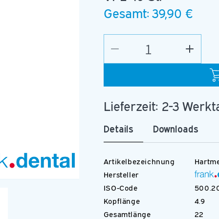
Gesamt:
39,90 €
Verringere
Erhöhe
die
die
Menge
Menge
für
für
C.31.016.RA
C.31.0
Lieferzeit: 2-3 Werk
Details
Downloads
Artikelbezeichnung
Hartme
Hersteller
Medien
ISO-Code
500.20
2
in
Kopflänge
4.9
Modal
öffnen
Gesamtlänge
22