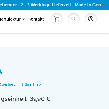
erater - 2 - 3 Werktage Lieferzeit - Made In German
anufaktur
Kontakt
Warenkorb
Einloggen
A
 Querhieb, mit Querhieb
gseinheit:
39,90 €