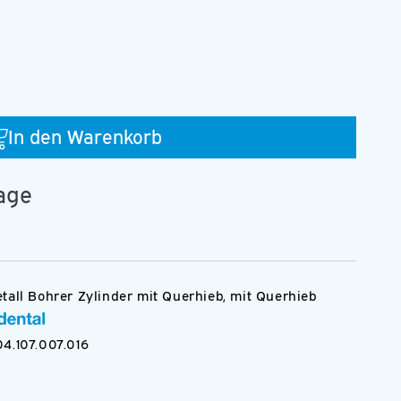
In den Warenkorb
16.RA
tage
tall Bohrer Zylinder mit Querhieb, mit Querhieb
Medien
4.107.007.016
3
in
Modal
öffnen