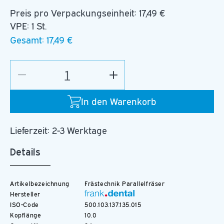
Preis pro Verpackungseinheit:
17,49 €
VPE: 1 St.
Gesamt:
17,49 €
Verringere
Erhöhe
die
die
Menge
Menge
In den Warenkorb
für
für
C.364RE.103.015
C.364RE.103.015
Lieferzeit: 2-3 Werktage
Details
Artikelbezeichnung
Frästechnik Parallelfräser
Hersteller
ISO-Code
500.103.137.135.015
Kopflänge
10.0