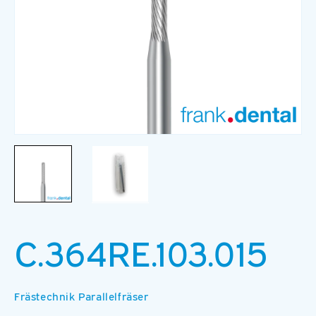
Medien
M
1
2
in
in
Modal
M
öffnen
ö
C.364RE.103.015
Frästechnik Parallelfräser