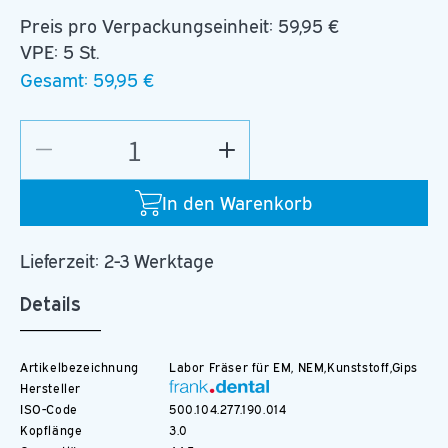
Preis pro Verpackungseinheit:
59,95 €
VPE: 5 St.
Gesamt:
59,95 €
Verringere
Erhöhe
die
die
Menge
Menge
In den Warenkorb
für
für
C.73K.104.014
C.73K.104.014
Lieferzeit: 2-3 Werktage
Details
Artikelbezeichnung
Labor Fräser für EM, NEM,Kunststoff,Gips
Hersteller
ISO-Code
500.104.277.190.014
Kopflänge
3.0