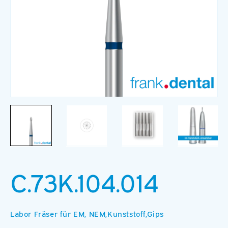
Medien
M
1
2
in
in
Modal
M
öffnen
ö
C.73K.104.014
Labor Fräser für EM, NEM,Kunststoff,Gips