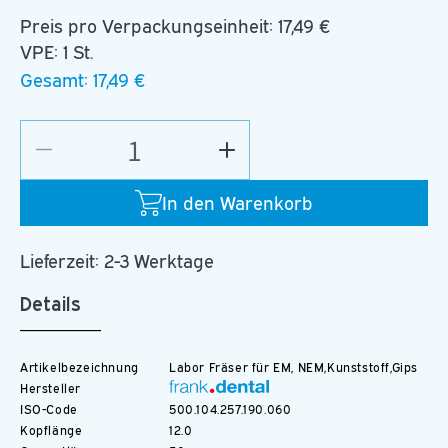
Preis pro Verpackungseinheit:
17,49 €
VPE: 1 St.
Gesamt:
17,49 €
Verringere
Erhöhe
die
die
Menge
Menge
In den Warenkorb
für
für
C.78K.104.060
C.78K.104.060
Lieferzeit: 2-3 Werktage
Details
Artikelbezeichnung
Labor Fräser für EM, NEM,Kunststoff,Gips
Hersteller
ISO-Code
500.104.257.190.060
Kopflänge
12.0