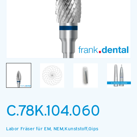
Medien
M
1
2
in
in
Modal
M
öffnen
ö
C.78K.104.060
Labor Fräser für EM, NEM,Kunststoff,Gips