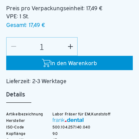
Preis pro Verpackungseinheit:
17,49 €
VPE: 1 St.
Gesamt:
17,49 €
Verringere
Erhöhe
die
die
Menge
Menge
In den Warenkorb
für
für
C.78KF.104.040
C.78KF.104.040
Lieferzeit: 2-3 Werktage
Details
Artikelbezeichnung
Labor Fräser für EM,Kunststoff
Hersteller
ISO-Code
500.104.257.140.040
Kopflänge
9.0