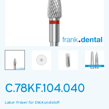
Medien
M
1
2
in
in
Modal
M
öffnen
ö
C.78KF.104.040
Labor Fräser für EM,Kunststoff