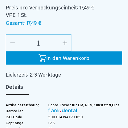
Preis pro Verpackungseinheit:
17,49 €
VPE: 1 St.
Gesamt:
17,49 €
Verringere
Erhöhe
die
die
Menge
Menge
In den Warenkorb
für
für
C.79K.104.050
C.79K.104.050
Lieferzeit: 2-3 Werktage
Details
Artikelbezeichnung
Labor Fräser für EM, NEM,Kunststoff,Gips
Hersteller
ISO-Code
500.104.194.190.050
Kopflänge
12.3