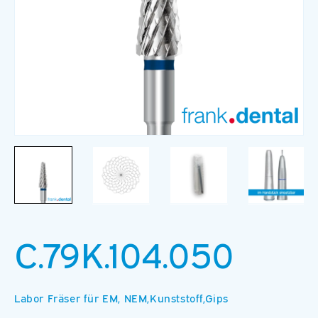
Medien
M
1
2
in
in
Modal
M
öffnen
ö
C.79K.104.050
Labor Fräser für EM, NEM,Kunststoff,Gips