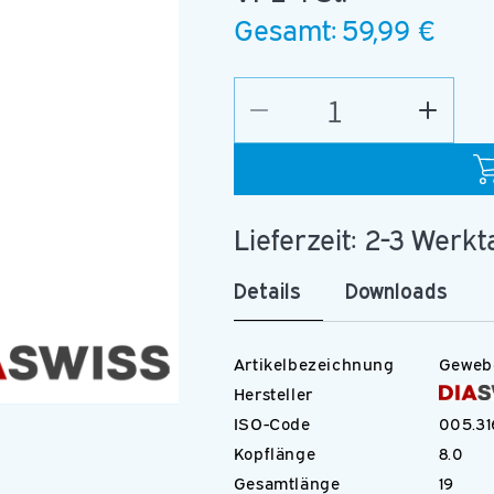
Gesamt:
59,99 €
Verringere
Erhöhe
die
die
Menge
Menge
für
für
C.STT250.015.FG_D
C.STT2
Lieferzeit: 2-3 Werk
Details
Downloads
Artikelbezeichnung
Geweb
Hersteller
ISO-Code
005.31
Kopflänge
8.0
Gesamtlänge
19