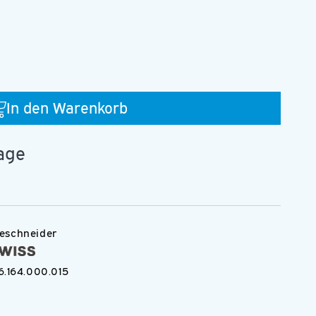
In den Warenkorb
50.015.FG_D
tage
eschneider
6.164.000.015