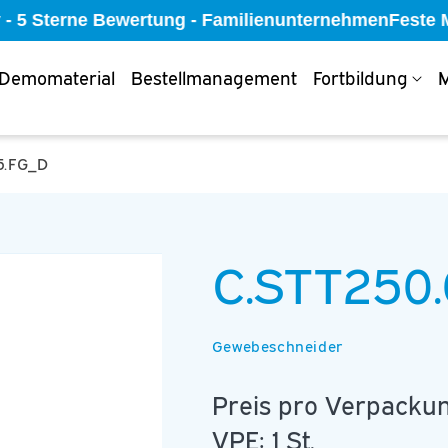
 - 5 Sterne Bewertung - Familienunternehmen
Feste M
Demomaterial
Bestellmanagement
Fortbildung
M
5.FG_D
C.STT250.
Gewebeschneider
Preis pro Verpackun
VPE: 1 St.