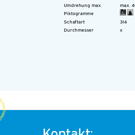
Umdrehung max.
max. 
Piktogramme
Schaftart
314
Durchmesser
x
Kontakt: