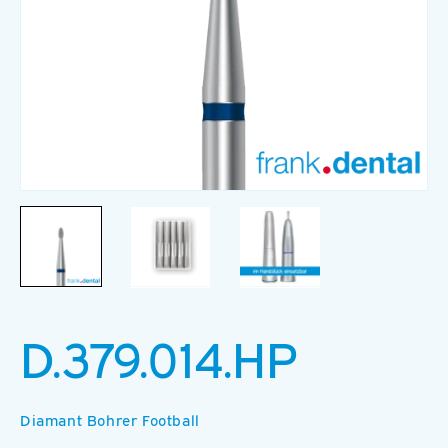
Medien
M
1
2
in
in
Modal
M
öffnen
ö
D.379.014.HP
Diamant Bohrer Football