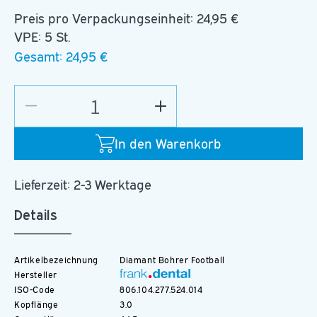
Preis pro Verpackungseinheit:
24,95 €
VPE: 5 St.
Gesamt:
24,95 €
Verringere
Erhöhe
die
die
Menge
Menge
In den Warenkorb
für
für
D.379.014.HP
D.379.014.HP
Lieferzeit: 2-3 Werktage
Details
Artikelbezeichnung
Diamant Bohrer Football
Hersteller
ISO-Code
806.104.277.524.014
Kopflänge
3.0