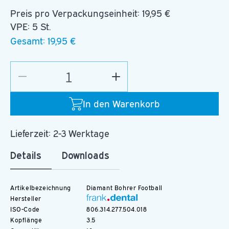
Preis pro Verpackungseinheit:
19,95 €
VPE: 5 St.
Gesamt:
19,95 €
Verringere
Erhöhe
die
die
Menge
Menge
In den Warenkorb
für
für
D.379.018.C.FG
D.379.018.C.FG
Lieferzeit: 2-3 Werktage
Details
Downloads
Artikelbezeichnung
Diamant Bohrer Football
Hersteller
ISO-Code
806.314.277.504.018
Kopflänge
3.5