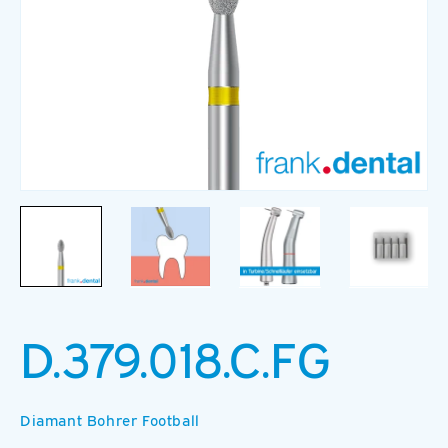
Medien
M
1
2
in
in
Modal
M
öffnen
ö
D.379.018.C.FG
Diamant Bohrer Football