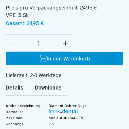
Preis pro Verpackungseinheit:
24,95 €
VPE: 5 St.
Gesamt:
24,95 €
Verringere
Erhöhe
die
die
Menge
Menge
In den Warenkorb
für
für
D.801.025.F.FG
D.801.025.F.FG
Lieferzeit: 2-3 Werktage
Details
Downloads
Artikelbezeichnung
Diamant Bohrer Kugel
Hersteller
ISO-Code
806.314.001.514.025
Kopflänge
2.5