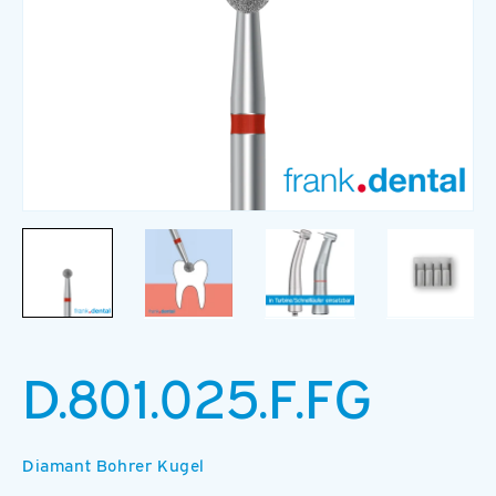
Medien
M
1
2
in
in
Modal
M
öffnen
ö
D.801.025.F.FG
Diamant Bohrer Kugel