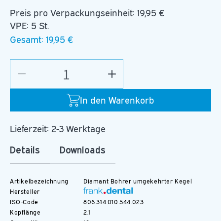
Preis pro Verpackungseinheit:
19,95 €
VPE: 5 St.
Gesamt:
19,95 €
Verringere
Erhöhe
die
die
Menge
Menge
In den Warenkorb
für
für
D.805.023.SG.FG
D.805.023.SG.FG
Lieferzeit: 2-3 Werktage
Details
Downloads
Artikelbezeichnung
Diamant Bohrer umgekehrter Kegel
Hersteller
ISO-Code
806.314.010.544.023
Kopflänge
2.1