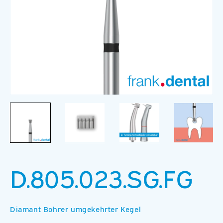
Medien
M
1
2
in
in
Modal
M
öffnen
ö
D.805.023.SG.FG
Diamant Bohrer umgekehrter Kegel