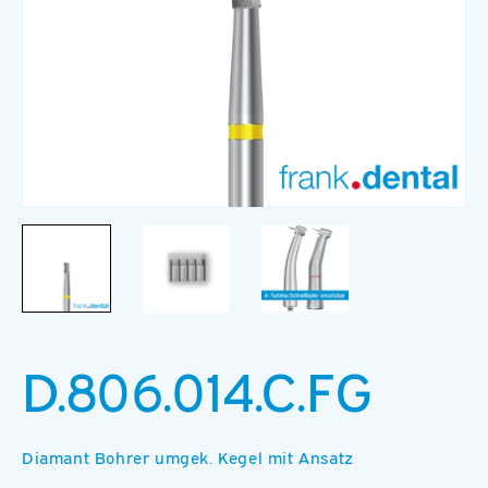
Medien
M
1
2
in
in
Modal
M
öffnen
ö
D.806.014.C.FG
Diamant Bohrer umgek. Kegel mit Ansatz