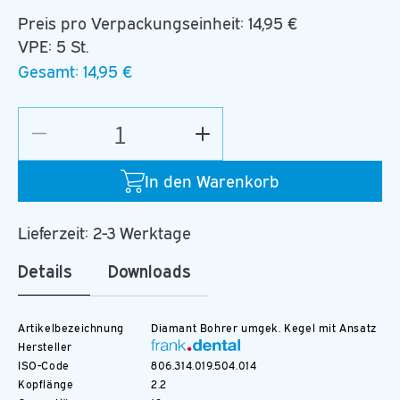
Preis pro Verpackungseinheit:
14,95 €
VPE: 5 St.
Gesamt:
14,95 €
Verringere
Erhöhe
die
die
Menge
Menge
In den Warenkorb
für
für
D.806.014.C.FG
D.806.014.C.FG
Lieferzeit: 2-3 Werktage
Details
Downloads
Artikelbezeichnung
Diamant Bohrer umgek. Kegel mit Ansatz
Hersteller
ISO-Code
806.314.019.504.014
Kopflänge
2.2