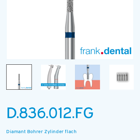
Medien
M
1
2
in
in
Modal
M
öffnen
ö
D.836.012.FG
Diamant Bohrer Zylinder flach