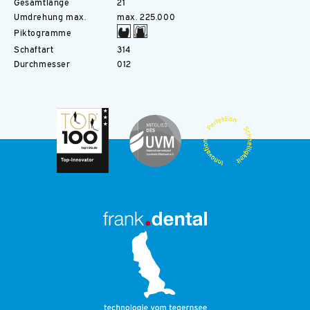
Gesamtlänge
21
Umdrehung max.
max. 225.000
Piktogramme
Schaftart
314
Durchmesser
012