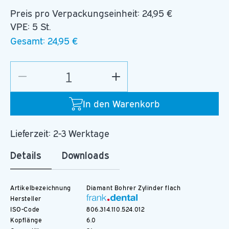
Preis pro Verpackungseinheit:
24,95 €
VPE: 5 St.
Gesamt:
24,95 €
Verringere
Erhöhe
die
die
Menge
Menge
In den Warenkorb
für
für
D.836.012.FG
D.836.012.FG
Lieferzeit: 2-3 Werktage
Details
Downloads
Artikelbezeichnung
Diamant Bohrer Zylinder flach
Hersteller
ISO-Code
806.314.110.524.012
Kopflänge
6.0