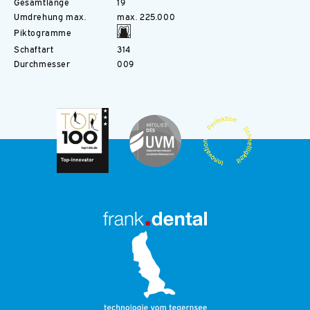
Gesamtlänge
19
Umdrehung max.
max. 225.000
Piktogramme
Schaftart
314
Durchmesser
009