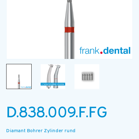
Medien
M
1
2
in
in
Modal
M
öffnen
ö
D.838.009.F.FG
Diamant Bohrer Zylinder rund