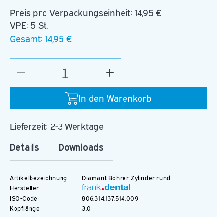
Preis pro Verpackungseinheit:
14,95 €
VPE: 5 St.
Gesamt:
14,95 €
Verringere
Erhöhe
die
die
Menge
Menge
In den Warenkorb
für
für
D.838.009.F.FG
D.838.009.F.FG
Lieferzeit: 2-3 Werktage
Details
Downloads
Artikelbezeichnung
Diamant Bohrer Zylinder rund
Hersteller
ISO-Code
806.314.137.514.009
Kopflänge
3.0