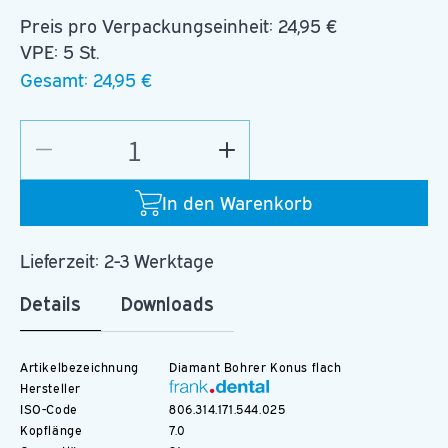
Preis pro Verpackungseinheit:
24,95 €
VPE: 5 St.
Gesamt:
24,95 €
Verringere
Erhöhe
die
die
Menge
Menge
In den Warenkorb
für
für
D.846.025.SG.FG
D.846.025.SG.FG
Lieferzeit: 2-3 Werktage
Details
Downloads
Artikelbezeichnung
Diamant Bohrer Konus flach
Hersteller
ISO-Code
806.314.171.544.025
Kopflänge
7.0