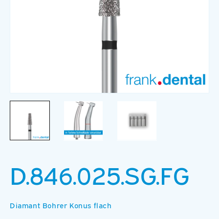
Medien
M
1
2
in
in
Modal
M
öffnen
ö
D.846.025.SG.FG
Diamant Bohrer Konus flach