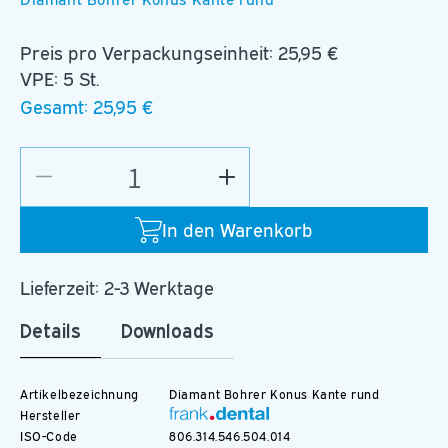
Preis pro Verpackungseinheit:
25,95 €
VPE: 5 St.
Gesamt:
25,95 €
Verringere
Erhöhe
die
die
Menge
Menge
In den Warenkorb
für
für
D.847KR.014.C.FG
D.847KR.014.C.FG
Lieferzeit: 2-3 Werktage
Details
Downloads
Artikelbezeichnung
Diamant Bohrer Konus Kante rund
Hersteller
ISO-Code
806.314.546.504.014