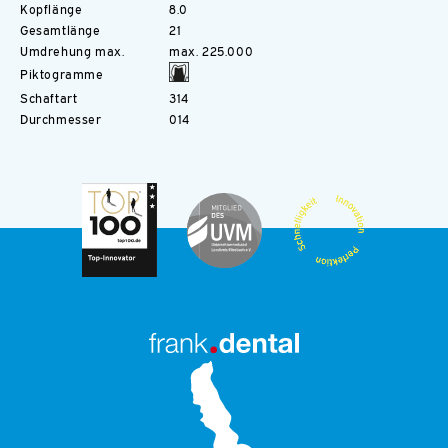
Kopflänge
8.0
Gesamtlänge
21
Umdrehung max.
max. 225.000
Piktogramme
Schaftart
314
Durchmesser
014