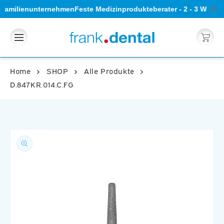
Direkt
- Familienunternehmen
Feste Medizinprodukteberater - 2 - 3 Werkt
zum
Inhalt
Warenkorb
Home
SHOP
Alle Produkte
D.847KR.014.C.FG