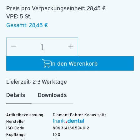
Preis pro Verpackungseinheit:
28,45 €
VPE: 5 St.
Gesamt:
28,45 €
Verringere
Erhöhe
die
die
Menge
Menge
In den Warenkorb
für
für
D.859.012.FG
D.859.012.FG
Lieferzeit: 2-3 Werktage
Details
Downloads
Artikelbezeichnung
Diamant Bohrer Konus spitz
Hersteller
ISO-Code
806.314.166.524.012
Kopflänge
10.0