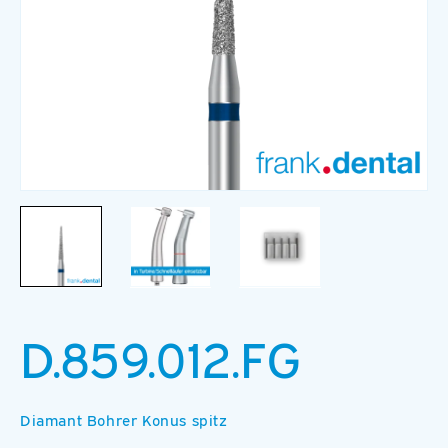
Medien
M
1
2
in
in
Modal
M
öffnen
ö
D.859.012.FG
Diamant Bohrer Konus spitz