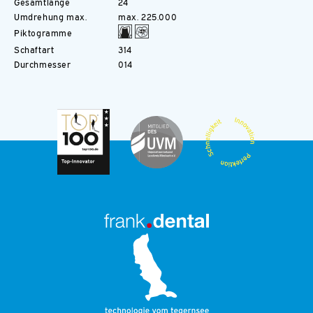
Gesamtlänge
24
Umdrehung max.
max. 225.000
Piktogramme
Schaftart
314
Durchmesser
014