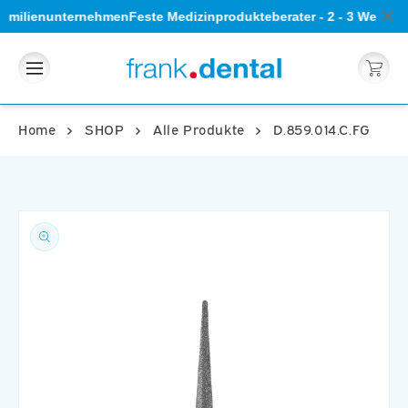
Direkt
 Familienunternehmen
Feste Medizinprodukteberater - 2 - 3 Werktag
zum
Inhalt
Warenkorb
Home
SHOP
Alle Produkte
D.859.014.C.FG