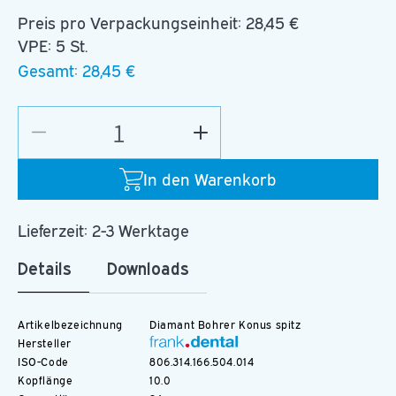
Preis pro Verpackungseinheit:
28,45 €
VPE: 5 St.
Gesamt:
28,45 €
Verringere
Erhöhe
die
die
Menge
Menge
In den Warenkorb
für
für
D.859.014.C.FG
D.859.014.C.FG
Lieferzeit: 2-3 Werktage
Details
Downloads
Artikelbezeichnung
Diamant Bohrer Konus spitz
Hersteller
ISO-Code
806.314.166.504.014
Kopflänge
10.0