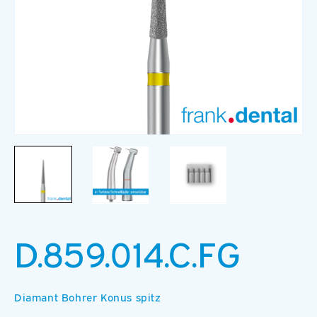
Medien
M
1
2
in
in
Modal
M
öffnen
ö
D.859.014.C.FG
Diamant Bohrer Konus spitz