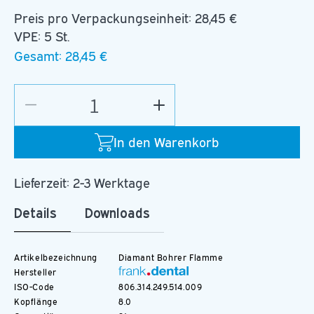
Preis pro Verpackungseinheit:
28,45 €
VPE: 5 St.
Gesamt:
28,45 €
Verringere
Erhöhe
die
die
Menge
Menge
In den Warenkorb
für
für
D.862.009.F.FG
D.862.009.F.FG
Lieferzeit: 2-3 Werktage
Details
Downloads
Artikelbezeichnung
Diamant Bohrer Flamme
Hersteller
ISO-Code
806.314.249.514.009
Kopflänge
8.0