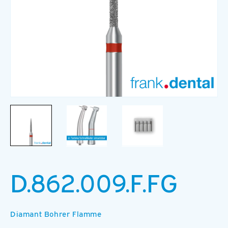
Medien
M
1
2
in
in
Modal
M
öffnen
ö
D.862.009.F.FG
Diamant Bohrer Flamme